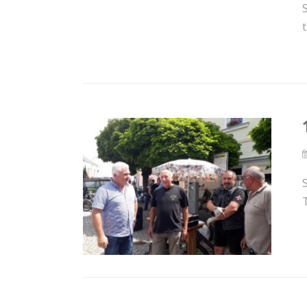
S
t
T