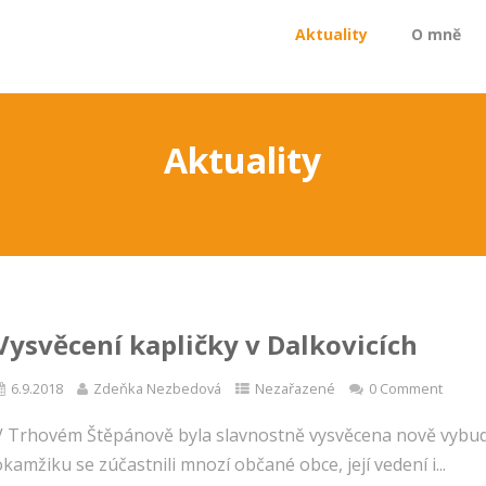
Aktuality
O mně
Aktuality
Vysvěcení kapličky v Dalkovicích
6.9.2018
Zdeňka Nezbedová
Nezařazené
0 Comment
V Trhovém Štěpánově byla slavnostně vysvěcena nově vybudo
kamžiku se zúčastnili mnozí občané obce, její vedení i...