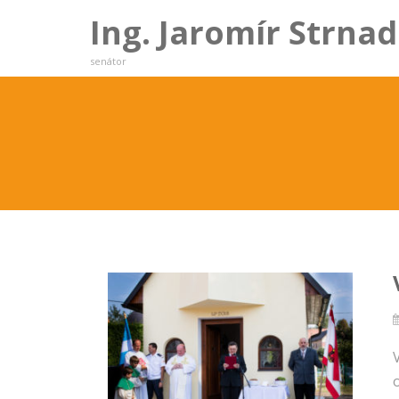
Ing. Jaromír Strnad
senátor
o