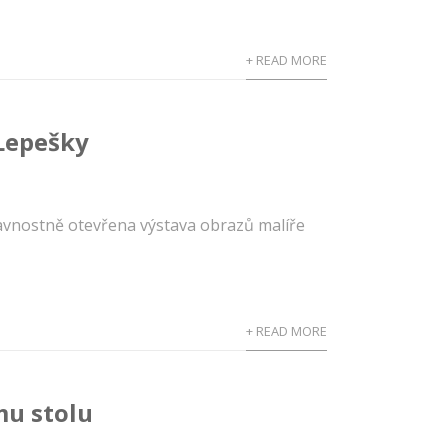
+ READ MORE
 Lepešky
slavnostně otevřena výstava obrazů malíře
+ READ MORE
mu stolu