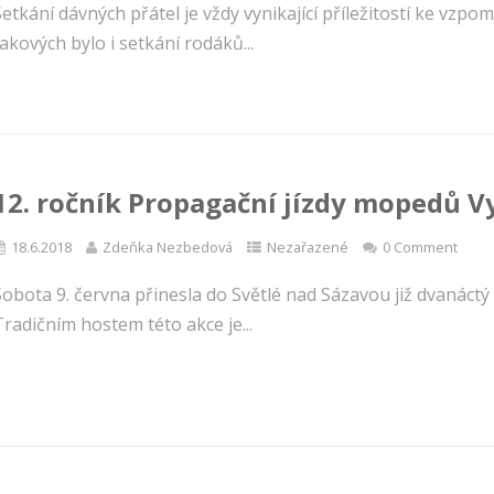
etkání dávných přátel je vždy vynikající příležitostí ke vzp
akových bylo i setkání rodáků...
12. ročník Propagační jízdy mopedů V
18.6.2018
Zdeňka Nezbedová
Nezařazené
0 Comment
Sobota 9. června přinesla do Světlé nad Sázavou již dvanáct
radičním hostem této akce je...