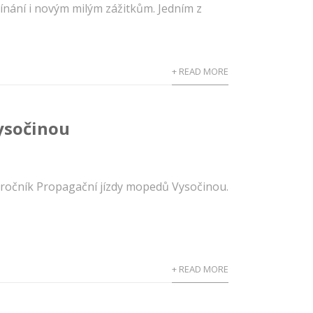
omínání i novým milým zážitkům. Jedním z
+ READ MORE
ysočinou
ý ročník Propagační jízdy mopedů Vysočinou.
+ READ MORE