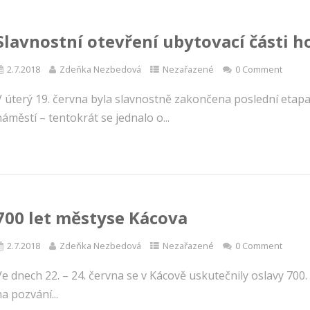
Slavnostní otevření ubytovací části h
2.7.2018
Zdeňka Nezbedová
Nezařazené
0 Comment
V úterý 19. června byla slavnostně zakončena poslední etap
áměstí – tentokrát se jednalo o...
700 let městyse Kácova
2.7.2018
Zdeňka Nezbedová
Nezařazené
0 Comment
Ve dnech 22. – 24. června se v Kácově uskutečnily oslavy 700
a pozvání...