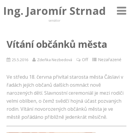
Ing. Jaromír Strnad
senátor
Vítání občánků města
Off
Nezařazené
25.5.2016
Zdeňka Nezbedová
Ve středu 18. června přivítal starosta města Čáslavi v
řadách jejích občanů dalších osmnáct nově
narozených dětí. Slavnostní ceremoniál je mezi rodiči
velmi oblíben, o čemž svědčí hojná účast pozvaných
rodin. Vítání novorozených občánků města je ve
městě pořádáno přibližně jedenkrát měsíčně.