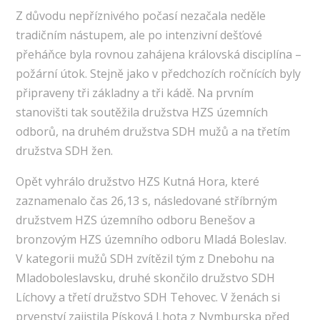
Z důvodu nepříznivého počasí nezačala neděle
tradičním nástupem, ale po intenzivní dešťové
přeháňce byla rovnou zahájena královská disciplína –
požární útok. Stejně jako v předchozích ročnících byly
připraveny tři základny a tři kádě. Na prvním
stanovišti tak soutěžila družstva HZS územních
odborů, na druhém družstva SDH mužů a na třetím
družstva SDH žen.
Opět vyhrálo družstvo HZS Kutná Hora, které
zaznamenalo čas 26,13 s, následované stříbrným
družstvem HZS územního odboru Benešov a
bronzovým HZS územního odboru Mladá Boleslav.
V kategorii mužů SDH zvítězil tým z Dnebohu na
Mladoboleslavsku, druhé skončilo družstvo SDH
Líchovy a třetí družstvo SDH Tehovec. V ženách si
prvenství zajistila Písková Lhota z Nymburska před