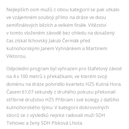
Nejlepších osm mužů z obou kategorií se pak utkalo
ve vzájemném souboji přímo na dráze ve dvou
semifinálových bězích a velkém finále. Vítězství
v tomto vloženém závodě bez ohledu na dosažený
čas získal líchovský Jakub Čermák před
kutnohorskými Janem Vyhnánkem a Martinem
Viktorou.
Odpolední program byl vyhrazen pro štafetový závod
na 4 x 100 metrů s překážkami, ve kterém svoji
doménu na dráze potvrdilo kvarteto HZS Kutná Hora.
Časem 61,07 sekundy z druhého pokusu překonali
stříbrné družstvo HZS Příbram i své kolegy z dalšího
kutnohorského týmu. V kategorii dobrovolných
sborů se z výsledků nejvíce radovali muži SDH
Tehovec a ženy SDH Písková Lhota.