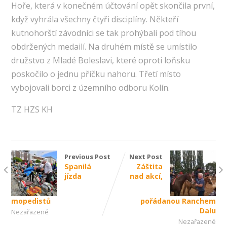
Hoře, která v konečném účtování opět skončila první,
když vyhrála všechny čtyři disciplíny. Někteří
kutnohorští závodníci se tak prohýbali pod tíhou
obdržených medailí. Na druhém místě se umístilo
družstvo z Mladé Boleslavi, které oproti loňsku
poskočilo o jednu příčku nahoru. Třetí místo
vybojovali borci z územního odboru Kolín.
TZ HZS KH
Previous Post
Next Post
Spanilá
Záštita
jízda
nad akcí,
mopedistů
pořádanou Ranchem
Dalu
Nezařazené
Nezařazené