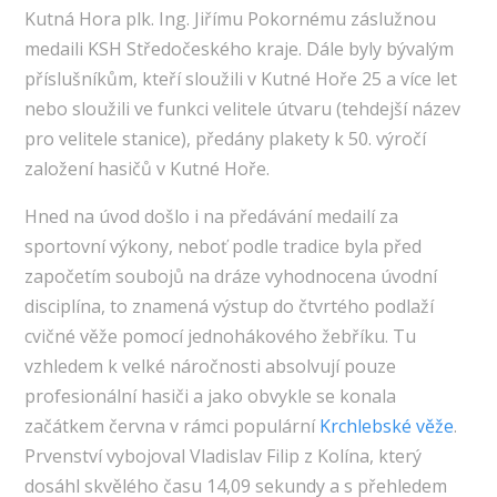
Kutná Hora plk. Ing. Jiřímu Pokornému záslužnou
medaili KSH Středočeského kraje. Dále byly bývalým
příslušníkům, kteří sloužili v Kutné Hoře 25 a více let
nebo sloužili ve funkci velitele útvaru (tehdejší název
pro velitele stanice), předány plakety k 50. výročí
založení hasičů v Kutné Hoře.
Hned na úvod došlo i na předávání medailí za
sportovní výkony, neboť podle tradice byla před
započetím soubojů na dráze vyhodnocena úvodní
disciplína, to znamená výstup do čtvrtého podlaží
cvičné věže pomocí jednohákového žebříku. Tu
vzhledem k velké náročnosti absolvují pouze
profesionální hasiči a jako obvykle se konala
začátkem června v rámci populární
Krchlebské věže
.
Prvenství vybojoval Vladislav Filip z Kolína, který
dosáhl skvělého času 14,09 sekundy a s přehledem