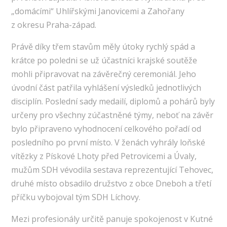
„domácími“ Uhlířskými Janovicemi a Zahořany
z okresu Praha-západ.
Právě díky třem stavům měly útoky rychlý spád a
krátce po poledni se už účastníci krajské soutěže
mohli připravovat na závěrečný ceremoniál. Jeho
úvodní část patřila vyhlášení výsledků jednotlivých
disciplín. Poslední sady medailí, diplomů a pohárů byly
určeny pro všechny zúčastněné týmy, neboť na závěr
bylo připraveno vyhodnocení celkového pořadí od
posledního po první místo. V ženách vyhrály loňské
vítězky z Pískové Lhoty před Petrovicemi a Úvaly,
mužům SDH vévodila sestava reprezentující Tehovec,
druhé místo obsadilo družstvo z obce Dneboh a třetí
příčku vybojoval tým SDH Líchovy.
Mezi profesionály určitě panuje spokojenost v Kutné