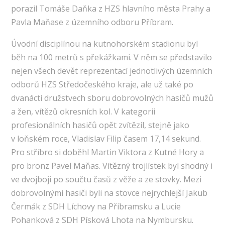
porazil Tomáše Daňka z HZS hlavního města Prahy a
Pavla Maňase z územního odboru Příbram.
Úvodní disciplínou na kutnohorském stadionu byl
běh na 100 metrů s překážkami. V něm se představilo
nejen všech devět reprezentací jednotlivých územních
odborů HZS Středočeského kraje, ale už také po
dvanácti družstvech sboru dobrovolných hasičů mužů
a žen, vítězů okresních kol. V kategorii
profesionálních hasičů opět zvítězil, stejně jako
v loňském roce, Vladislav Filip časem 17,14 sekund.
Pro stříbro si doběhl Martin Viktora z Kutné Hory a
pro bronz Pavel Maňas. Vítězný trojlístek byl shodný i
ve dvojboji po součtu časů z věže a ze stovky. Mezi
dobrovolnými hasiči byli na stovce nejrychlejší Jakub
Čermák z SDH Líchovy na Příbramsku a Lucie
Pohanková z SDH Písková Lhota na Nymbursku.